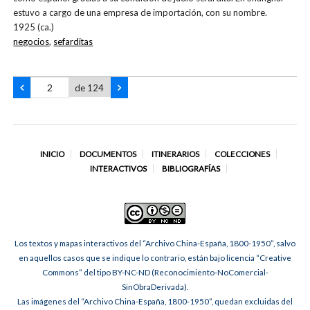
estuvo a cargo de una empresa de importación, con su nombre.
1925 (ca.)
negocios
,
sefarditas
de 124
INICIO
DOCUMENTOS
ITINERARIOS
COLECCIONES
INTERACTIVOS
BIBLIOGRAFÍAS
Los textos y mapas interactivos del “Archivo China-España, 1800-1950”, salvo
en aquellos casos que se indique lo contrario, están bajo licencia “Creative
Commons” del tipo BY-NC-ND (Reconocimiento-NoComercial-
SinObraDerivada).
Las imágenes del “Archivo China-España, 1800-1950”, quedan excluidas del