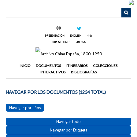
Saltar
al
contenido
principal
PRESENTACIÓN
ENGLISH
中文
EXPOSICIONES
PRENSA
INICIO
DOCUMENTOS
ITINERARIOS
COLECCIONES
INTERACTIVOS
BIBLIOGRAFÍAS
NAVEGAR POR LOS DOCUMENTOS (1234 TOTAL)
Navegar por años
Navegar todo
Navegar por Etiqueta