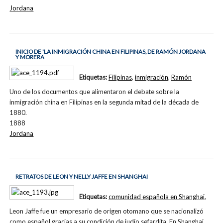
Jordana
INICIO DE 'LA INMIGRACIÓN CHINA EN FILIPINAS, DE RAMÓN JORDANA
Y MORERA
Etiquetas:
Filipinas
,
inmigración
,
Ramón
Uno de los documentos que alimentaron el debate sobre la
inmigración china en Filipinas en la segunda mitad de la década de
1880.
1888
Jordana
RETRATOS DE LEON Y NELLY JAFFE EN SHANGHAI
Etiquetas:
comunidad española en Shanghai
,
Leon Jaffe fue un empresario de origen otomano que se nacionalizó
como español gracias a su condición de judío sefardita. En Shanghai