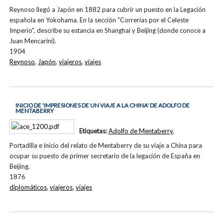
Reynoso llegó a Japón en 1882 para cubrir un puesto en la Legación
española en Yokohama. En la sección "Correrías por el Celeste
Imperio", describe su estancia en Shanghai y Beijing (donde conoce a
Juan Mencarini).
1904
Reynoso
,
Japón
,
viajeros
,
viajes
INICIO DE 'IMPRESIONES DE UN VIAJE A LA CHINA' DE ADOLFO DE
MENTABERRY
Etiquetas:
Adolfo de Mentaberry
,
Portadilla e inicio del relato de Mentaberry de su viaje a China para
ocupar su puesto de primer secretario de la legación de España en
Beijing.
1876
diplomáticos
,
viajeros
,
viajes