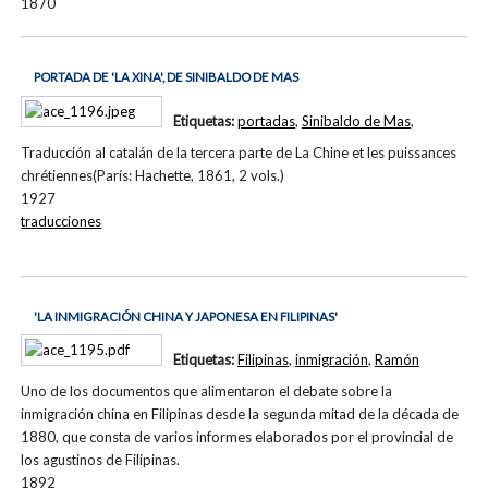
1870
PORTADA DE 'LA XINA', DE SINIBALDO DE MAS
Etiquetas:
portadas
,
Sinibaldo de Mas
,
Traducción al catalán de la tercera parte de La Chine et les puissances
chrétiennes(París: Hachette, 1861, 2 vols.)
1927
traducciones
'LA INMIGRACIÓN CHINA Y JAPONESA EN FILIPINAS'
Etiquetas:
Filipinas
,
inmigración
,
Ramón
Uno de los documentos que alimentaron el debate sobre la
inmigración china en Filipinas desde la segunda mitad de la década de
1880, que consta de varios informes elaborados por el provincial de
los agustinos de Filipinas.
1892