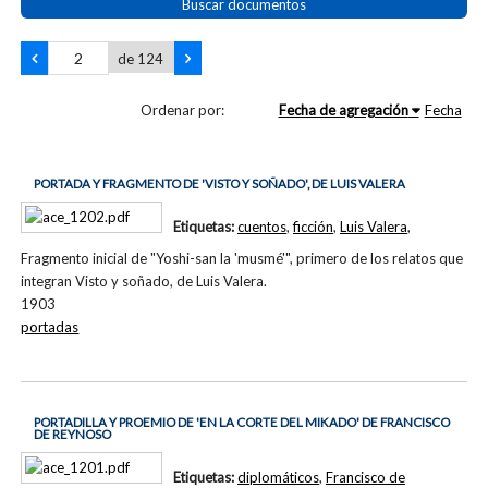
Buscar documentos
de 124
Ordenar por:
Fecha de agregación
Fecha
PORTADA Y FRAGMENTO DE 'VISTO Y SOÑADO', DE LUIS VALERA
Etiquetas:
cuentos
,
ficción
,
Luis Valera
,
Fragmento inicial de "Yoshi-san la 'musmé'", primero de los relatos que
integran Visto y soñado, de Luis Valera.
1903
portadas
PORTADILLA Y PROEMIO DE 'EN LA CORTE DEL MIKADO' DE FRANCISCO
DE REYNOSO
Etiquetas:
diplomáticos
,
Francisco de