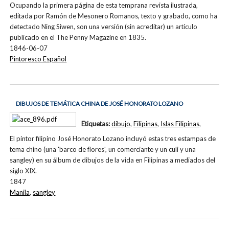
Ocupando la primera página de esta temprana revista ilustrada,
editada por Ramón de Mesonero Romanos, texto y grabado, como ha
detectado Ning Siwen, son una versión (sin acreditar) un artículo
publicado en el The Penny Magazine en 1835.
1846-06-07
Pintoresco Español
DIBUJOS DE TEMÁTICA CHINA DE JOSÉ HONORATO LOZANO
Etiquetas:
dibujo
,
Filipinas
,
Islas Filipinas
,
El pintor filipino José Honorato Lozano incluyó estas tres estampas de
tema chino (una 'barco de flores', un comerciante y un culi y una
sangley) en su álbum de dibujos de la vida en Filipinas a mediados del
siglo XIX.
1847
Manila
,
sangley