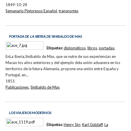
1849-10-28
Semanario Pintoresco Español
,
transportes
PORTADA DE
LA IBERIA
, DE SINIBALDO DE MAS
Etiquetas:
diplomáticos
,
libros
,
portadas
,
EnLa Iberia,Sinibaldo de Mas, que se nutre de sus experiencias en
Macao los años anteriores y del ejemplo dela unión aduanera en los
territorios de la futura Alemania, propone una unión entre España y
Portugal, en…
1851
Publicaciones
,
Sinibaldo de Mas
LOS VIAJEROS MODERNOS
Etiquetas:
Henry Sirr
,
Karl Gützlaff
,
La