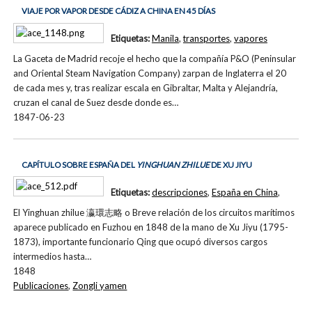
VIAJE POR VAPOR DESDE CÁDIZ A CHINA EN 45 DÍAS
Etiquetas:
Manila
,
transportes
,
vapores
La Gaceta de Madrid recoje el hecho que la compañía P&O (Peninsular
and Oriental Steam Navigation Company) zarpan de Inglaterra el 20
de cada mes y, tras realizar escala en Gibraltar, Malta y Alejandría,
cruzan el canal de Suez desde donde es…
1847-06-23
CAPÍTULO SOBRE ESPAÑA DEL
YINGHUAN ZHILUE
DE XU JIYU
Etiquetas:
descripciones
,
España en China
,
El Yinghuan zhilue 瀛環志略 o Breve relación de los circuitos marítimos
aparece publicado en Fuzhou en 1848 de la mano de Xu Jiyu (1795-
1873), importante funcionario Qing que ocupó diversos cargos
intermedios hasta…
1848
Publicaciones
,
Zongli yamen