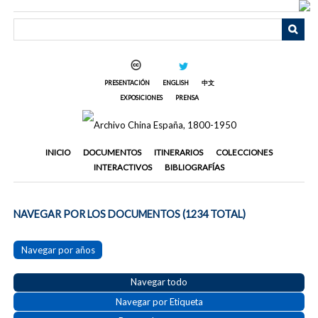
Saltar
al
contenido
principal
PRESENTACIÓN
ENGLISH
中文
EXPOSICIONES
PRENSA
INICIO
DOCUMENTOS
ITINERARIOS
COLECCIONES
INTERACTIVOS
BIBLIOGRAFÍAS
NAVEGAR POR LOS DOCUMENTOS (1234 TOTAL)
Navegar por años
Navegar todo
Navegar por Etiqueta