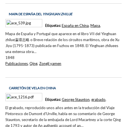
MAPA DE ESPAÑA DEL
YINGHUAN ZHILUE
Etiquetas:
España en China
,
Mapa
,
Mapa de España y Portugal que aparece en el libro VII del Yinghuan
zhilue瀛環志略 o Breve relación de los circuitos marítimos, obra de Xu
Jiyu (1795-1873) publicada en Fuzhou en 1848. El Yinghuan zhiluees
una extensa obra…
1848
Publicaciones
,
Qing
,
Zongli yamen
CARRETÓN DE VELA EN CHINA
Etiquetas:
George Staunton
,
grabado
,
El grabado, reproducido unos años antes en la traducción del Viaje
Pintoresco de Dumont d'Urville, habla en su comentario de George
Staunton, secretario de la embajada de Lord Macartney a la corte Qing
de 1793 y autor de An authentic account of an…