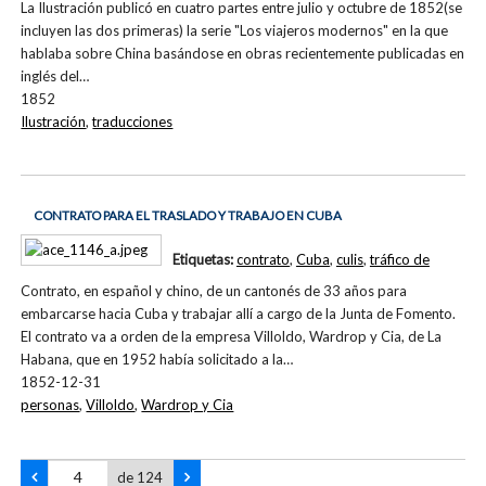
La Ilustración publicó en cuatro partes entre julio y octubre de 1852(se
incluyen las dos primeras) la serie "Los viajeros modernos" en la que
hablaba sobre China basándose en obras recientemente publicadas en
inglés del…
1852
Ilustración
,
traducciones
CONTRATO PARA EL TRASLADO Y TRABAJO EN CUBA
Etiquetas:
contrato
,
Cuba
,
culis
,
tráfico de
Contrato, en español y chino, de un cantonés de 33 años para
embarcarse hacia Cuba y trabajar allí a cargo de la Junta de Fomento.
El contrato va a orden de la empresa Villoldo, Wardrop y Cia, de La
Habana, que en 1952 había solicitado a la…
1852-12-31
personas
,
Villoldo
,
Wardrop y Cia
de 124