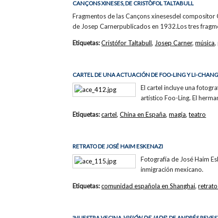
CANÇONS XINESES, DE CRISTÒFOL TALTABULL
Fragmentos de las Cançons xinesesdel compositor C
de Josep Carnerpublicados en 1932.Los tres frag
Etiquetas:
Cristófor Taltabull
,
Josep Carner
,
música
,
CARTEL DE UNA ACTUACIÓN DE FOO-LING Y LI-CHAN
El cartel incluye una fotog
artístico Foo-Ling. El her
Etiquetas:
cartel
,
China en España
,
magia
,
teatro
RETRATO DE JOSÉ HAIM ESKENAZI
Fotografía de José Haim Es
inmigración mexicano.
Etiquetas:
comunidad española en Shanghai
,
retrato
'NUESTRA VECINA
VISIÓN DE JADE
', DE ANDRÉS REVES