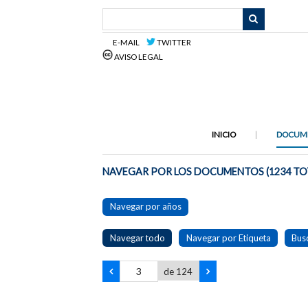
Saltar
al
contenido
E-MAIL
TWITTER
principal
AVISO LEGAL
INICIO
DOCUM
NAVEGAR POR LOS DOCUMENTOS (1234 TO
Navegar por años
Navegar todo
Navegar por Etiqueta
Bus
de 124