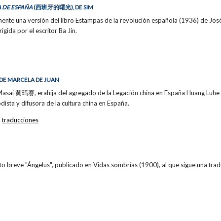
 DE ESPAÑA
(西班牙的曙光), DE SIM
nte una versión del libro Estampas de la revolución española (1936) de José 
rigida por el escritor Ba Jin.
, DE MARCELA DE JUAN
asai 黄玛赛, erahija del agregado de la Legación china en España Huang Luhe 
odista y difusora de la cultura china en España.
,
traducciones
ato breve "Ángelus", publicado en Vidas sombrías (1900), al que sigue una trad