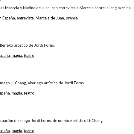
s Marcela y Nadine de Juan, con entrevista a Marcela sobre la lengua china.
n España
,
entrevista
,
Marcela de Juan
,
prensa
ter ego artístico de Jordi Forns.
España
,
magia
,
teatro
mago Li-Chang, alter ego artístico de Jordi Forns.
España
,
magia
,
teatro
tuación del mago Jordi Forns, de nombre artístico Li-Chang.
España
,
magia
,
teatro