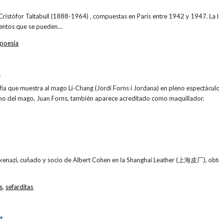
ristòfor Taltabull (1888-1964) , compuestas en París entre 1942 y 1947. La 
mentos que se pueden…
poesía
G
rafía que muestra al mago Li-Chang (Jordi Forns i Jordana) en pleno espectácu
mano del mago, Juan Forns, también aparece acreditado como maquillador.
kenazi, cuñado y socio de Albert Cohen en la Shanghai Leather (上海皮厂), obte
s
,
sefarditas
Z