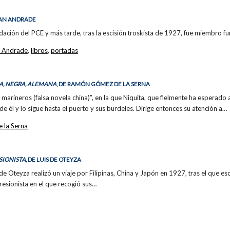
UAN ANDRADE
ndación del PCE y más tarde, tras la escisión troskista de 1927, fue miembro
 Andrade
,
libros
,
portadas
RA, NEGRA, ALEMANA
, DE RAMÓN GÓMEZ DE LA SERNA
 marineros (falsa novela china)”, en la que Niquita, que fielmente ha esperad
e él y lo sigue hasta el puerto y sus burdeles. Dirige entonces su atención a…
 la Serna
SIONISTA
, DE LUIS DE OTEYZA
s de Oteyza realizó un viaje por Filipinas, China y Japón en 1927, tras el que es
presionista en el que recogió sus…