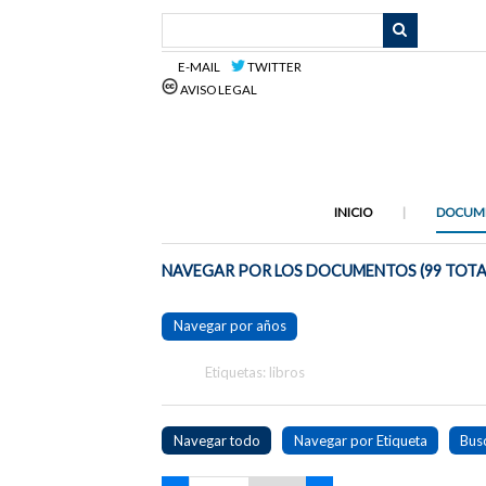
Saltar
al
contenido
E-MAIL
TWITTER
principal
AVISO LEGAL
INICIO
DOCUM
NAVEGAR POR LOS DOCUMENTOS (99 TOTA
Navegar por años
Etiquetas: libros
Navegar todo
Navegar por Etiqueta
Bus