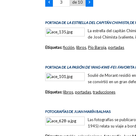
de 10
PORTADA DE
LA ESTRELLA DEL CAPITÁN CHIMISTA
, DE
La estrella del capitán Chim
de José Chimista (valiente, 
Etiquetas:
ficción
,
libros
,
Pío Baroja
,
portadas
PORTADA DE
LA PASIÓN DE YANG-KWE-FEI: FAVORITA
Soulié de Morant residió en
se convirtió en un gran def
Etiquetas:
libros
,
portadas
,
traducciones
FOTOGRAFÍAS DE JUAN MARÍN BALMAS
Las fotografías se publicar
1945) relata su viaje a bor