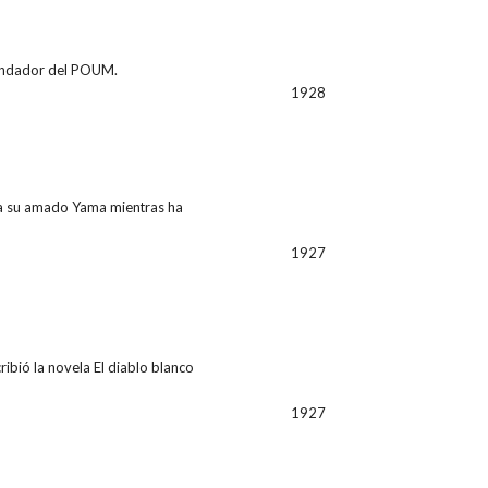
 fundador del POUM.
1928
o a su amado Yama mientras ha
1927
cribió la novela El diablo blanco
1927