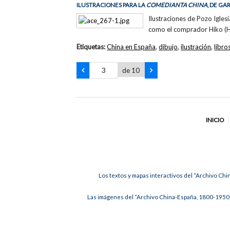
ILUSTRACIONES PARA LA
COMEDIANTA CHINA
, DE GA
Ilustraciones de Pozo Igles
como el comprador Hiko (Hu
Etiquetas:
China en España
,
dibujo
,
ilustración
,
libro
de 10
INICIO
Los textos y mapas interactivos del “Archivo Chi
Las imágenes del “Archivo China-España, 1800-1950”