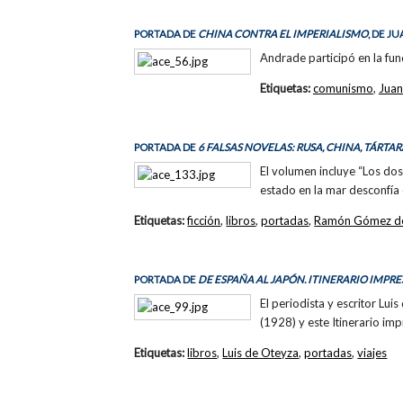
PORTADA DE
CHINA CONTRA EL IMPERIALISMO
, DE J
Andrade participó en la fu
Etiquetas:
comunismo
,
Juan
PORTADA DE
6 FALSAS NOVELAS: RUSA, CHINA, TÁRTA
El volumen incluye “Los dos
estado en la mar desconfía d
Etiquetas:
ficción
,
libros
,
portadas
,
Ramón Gómez de
PORTADA DE
DE ESPAÑA AL JAPÓN. ITINERARIO IMPRE
El periodista y escritor Lui
(1928) y este Itinerario im
Etiquetas:
libros
,
Luis de Oteyza
,
portadas
,
viajes