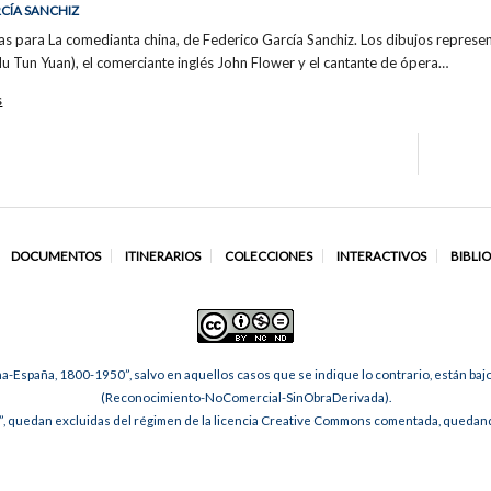
RCÍA SANCHIZ
ias para La comedianta china, de Federico García Sanchiz. Los dibujos represe
 Tun Yuan), el comerciante inglés John Flower y el cantante de ópera…
s
DOCUMENTOS
ITINERARIOS
COLECCIONES
INTERACTIVOS
BIBLI
na-España, 1800-1950”, salvo en aquellos casos que se indique lo contrario, están ba
(Reconocimiento-NoComercial-SinObraDerivada).
, quedan excluidas del régimen de la licencia Creative Commons comentada, quedando