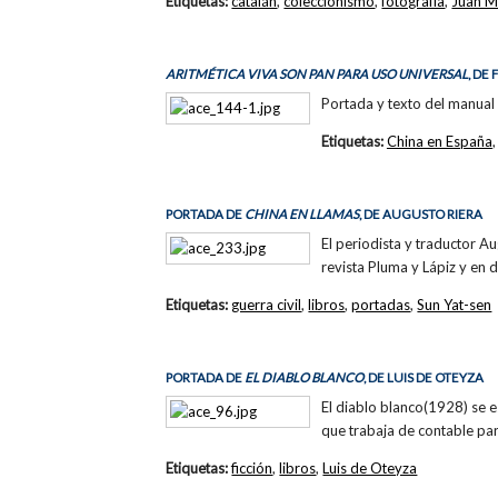
Etiquetas:
catalán
,
coleccionismo
,
fotografía
,
Juan M
ARITMÉTICA VIVA SON PAN PARA USO UNIVERSAL
, DE
Portada y texto del manual
Etiquetas:
China en España
PORTADA DE
CHINA EN LLAMAS
, DE AUGUSTO RIERA
El periodista y traductor A
revista Pluma y Lápiz y en 
Etiquetas:
guerra civil
,
libros
,
portadas
,
Sun Yat-sen
PORTADA DE
EL DIABLO BLANCO
, DE LUIS DE OTEYZA
El diablo blanco(1928) se e
que trabaja de contable para
Etiquetas:
ficción
,
libros
,
Luis de Oteyza