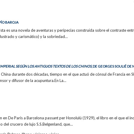
 PÍO BAROJA
ista es una novela de aventuras y peripecias construída sobre el contraste entre
ilustrado y carismático) y la sobriedad…
 IMPERIAL SEGÚN LOS ANTIGUOS TEXTOS DE LOS CHINOS
, DE GEORGES SOULIÉ D
 China durante dos décadas, tiempo en el que actuó de cónsul de Francia en S
ensor y difusor de la acupuntura.En La…
on en De París a Barcelona passant per Honolulú (1929), el libro en el que el i
do del crucero de lujo S.S.Belgenland, que…