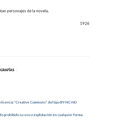
ntan personajes de la novela,
1926
OGRAFÍAS
jo licencia “Creative Commons” del tipo BY-NC-ND
 prohibido su uso o explotación en cualquier forma.