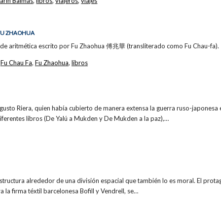
arín Balmas
,
libros
,
viajeros
,
viajes
 FU ZHAOHUA
 de aritmética escrito por Fu Zhaohua 傅兆華 (transliterado como Fu Chau-fa).
,
Fu Chau Fa
,
Fu Zhaohua
,
libros
ugusto Riera, quien había cubierto de manera extensa la guerra ruso-japonesa 
diferentes libros (De Yalú a Mukden y De Mukden a la paz),…
structura alrededor de una división espacial que también lo es moral. El prota
 la firma téxtil barcelonesa Bofill y Vendrell, se…