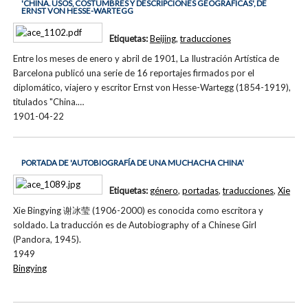
'CHINA. USOS, COSTUMBRES Y DESCRIPCIONES GEOGRÁFICAS', DE
ERNST VON HESSE-WARTEGG
Etiquetas:
Beijing
,
traducciones
Entre los meses de enero y abril de 1901, La Ilustración Artística de
Barcelona publicó una serie de 16 reportajes firmados por el
diplomático, viajero y escritor Ernst von Hesse-Wartegg (1854-1919),
titulados "China.…
1901-04-22
PORTADA DE 'AUTOBIOGRAFÍA DE UNA MUCHACHA CHINA'
Etiquetas:
género
,
portadas
,
traducciones
,
Xie
Xie Bingying 谢冰莹 (1906-2000) es conocida como escritora y
soldado. La traducción es de Autobiography of a Chinese Girl
(Pandora, 1945).
1949
Bingying