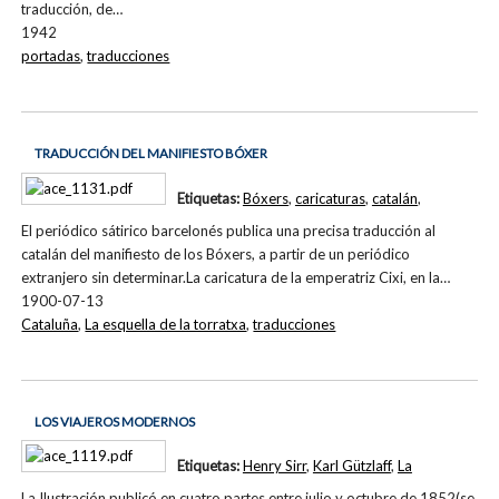
traducción, de…
1942
portadas
,
traducciones
TRADUCCIÓN DEL MANIFIESTO BÓXER
Etiquetas:
Bóxers
,
caricaturas
,
catalán
,
El periódico sátirico barcelonés publica una precisa traducción al
catalán del manifiesto de los Bóxers, a partir de un periódico
extranjero sin determinar.La caricatura de la emperatriz Cixi, en la…
1900-07-13
Cataluña
,
La esquella de la torratxa
,
traducciones
LOS VIAJEROS MODERNOS
Etiquetas:
Henry Sirr
,
Karl Gützlaff
,
La
La Ilustración publicó en cuatro partes entre julio y octubre de 1852(se