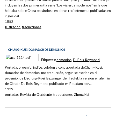
incluyen las dos primeras) la serie "Los viajeros modernos" en la que
hablaba sobre China basándose en obras recientemente publicadas en
inglés del…
1852
Ilustración
,
traducciones
CHUNG-KUEI, DOMADOR DE DEMONIOS
Etiquetas:
demonios
,
DuBois-Reymond
,
Portada, proemio, índice, colofón y contraportada deChung-Kuei,
domador de demonios, una traducción, según se escribe en el
proemio, de Dschung-Kuei, Bezwinger der Teufel, la versión en alemán
de Claude Du Bois-Reymond publicado en Potsdam por…
1929
portadas
,
Revista de Occidente
,
traducciones
,
Zhong Kui