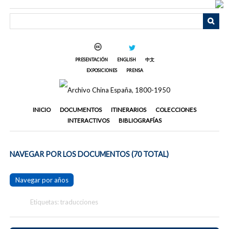
Saltar
al
contenido
principal
PRESENTACIÓN
ENGLISH
中文
EXPOSICIONES
PRENSA
INICIO
DOCUMENTOS
ITINERARIOS
COLECCIONES
INTERACTIVOS
BIBLIOGRAFÍAS
NAVEGAR POR LOS DOCUMENTOS (70 TOTAL)
Navegar por años
Etiquetas: traducciones