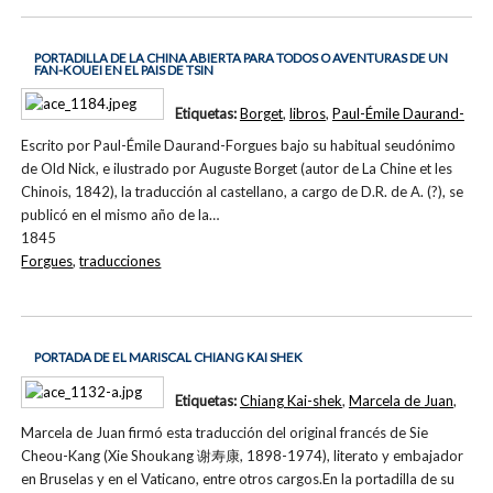
PORTADILLA DE LA CHINA ABIERTA PARA TODOS O AVENTURAS DE UN
FAN-KOUEI EN EL PAIS DE TSIN
Etiquetas:
Borget
,
libros
,
Paul-Émile Daurand-
Escrito por Paul-Émile Daurand-Forgues bajo su habitual seudónimo
de Old Nick, e ilustrado por Auguste Borget (autor de La Chine et les
Chinois, 1842), la traducción al castellano, a cargo de D.R. de A. (?), se
publicó en el mismo año de la…
1845
Forgues
,
traducciones
PORTADA DE EL MARISCAL CHIANG KAI SHEK
Etiquetas:
Chiang Kai-shek
,
Marcela de Juan
,
Marcela de Juan firmó esta traducción del original francés de Sie
Cheou-Kang (Xie Shoukang 谢寿康, 1898-1974), literato y embajador
en Bruselas y en el Vaticano, entre otros cargos.En la portadilla de su