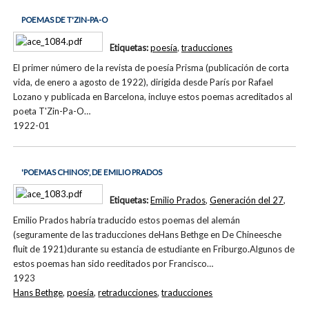
POEMAS DE T'ZIN-PA-O
Etiquetas:
poesía
,
traducciones
El primer número de la revista de poesía Prisma (publicación de corta
vida, de enero a agosto de 1922), dirigida desde París por Rafael
Lozano y publicada en Barcelona, incluye estos poemas acreditados al
poeta T'Zin-Pa-O…
1922-01
'POEMAS CHINOS', DE EMILIO PRADOS
Etiquetas:
Emilio Prados
,
Generación del 27
,
Emilio Prados habría traducido estos poemas del alemán
(seguramente de las traducciones deHans Bethge en De Chineesche
fluit de 1921)durante su estancia de estudiante en Friburgo.Algunos de
estos poemas han sido reeditados por Francisco…
1923
Hans Bethge
,
poesía
,
retraducciones
,
traducciones