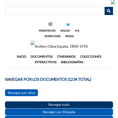
Saltar
al
contenido
principal
PRESENTACIÓN
ENGLISH
中文
EXPOSICIONES
PRENSA
INICIO
DOCUMENTOS
ITINERARIOS
COLECCIONES
INTERACTIVOS
BIBLIOGRAFÍAS
NAVEGAR POR LOS DOCUMENTOS (1234 TOTAL)
Navegar por años
Navegar todo
Navegar por Etiqueta