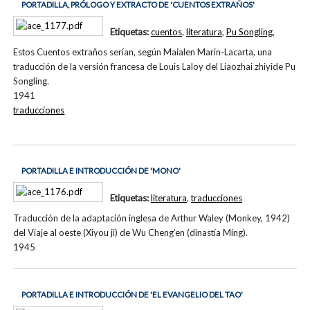
PORTADILLA, PRÓLOGO Y EXTRACTO DE 'CUENTOS EXTRAÑOS'
Etiquetas:
cuentos
,
literatura
,
Pu Songling
,
Estos Cuentos extraños serían, según Maialen Marin-Lacarta, una
traducción de la versión francesa de Louis Laloy del Liaozhai zhiyide Pu
Songling.
1941
traducciones
PORTADILLA E INTRODUCCIÓN DE 'MONO'
Etiquetas:
literatura
,
traducciones
Traducción de la adaptación inglesa de Arthur Waley (Monkey, 1942)
del Viaje al oeste (Xiyou ji) de Wu Cheng’en (dinastía Ming).
1945
PORTADILLA E INTRODUCCIÓN DE 'EL EVANGELIO DEL TAO'