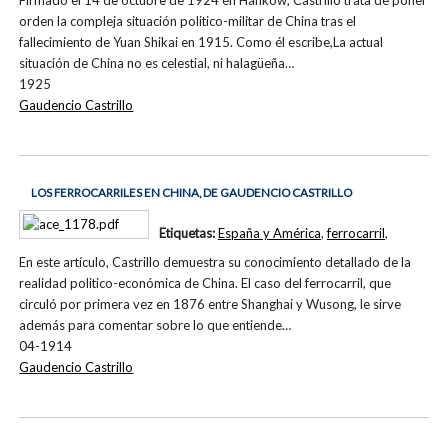
Firmado el 14 de octubre de 1924 en Hankow, Castrillo trata de poner
orden la compleja situación politico-militar de China tras el
fallecimiento de Yuan Shikai en 1915. Como él escribe,La actual
situación de China no es celestial, ni halagüeña…
1925
Gaudencio Castrillo
LOS FERROCARRILES EN CHINA, DE GAUDENCIO CASTRILLO
Etiquetas:
España y América
,
ferrocarril
,
En este artículo, Castrillo demuestra su conocimiento detallado de la
realidad politico-económica de China. El caso del ferrocarril, que
circuló por primera vez en 1876 entre Shanghai y Wusong, le sirve
además para comentar sobre lo que entiende…
04-1914
Gaudencio Castrillo