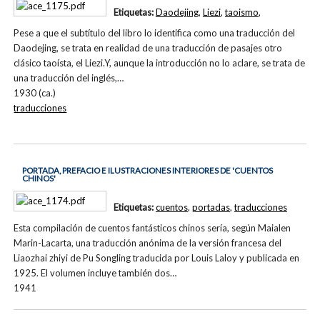
Etiquetas:
Daodejing
,
Liezi
,
taoismo
,
Pese a que el subtítulo del libro lo identifica como una traducción del
Daodejing, se trata en realidad de una traducción de pasajes otro
clásico taoísta, el Liezi.Y, aunque la introducción no lo aclare, se trata de
una traducción del inglés,…
1930 (ca.)
traducciones
PORTADA, PREFACIO E ILUSTRACIONES INTERIORES DE 'CUENTOS
CHINOS'
Etiquetas:
cuentos
,
portadas
,
traducciones
Esta compilación de cuentos fantásticos chinos sería, según Maialen
Marin-Lacarta, una traducción anónima de la versión francesa del
Liaozhai zhiyi de Pu Songling traducida por Louis Laloy y publicada en
1925. El volumen incluye también dos…
1941