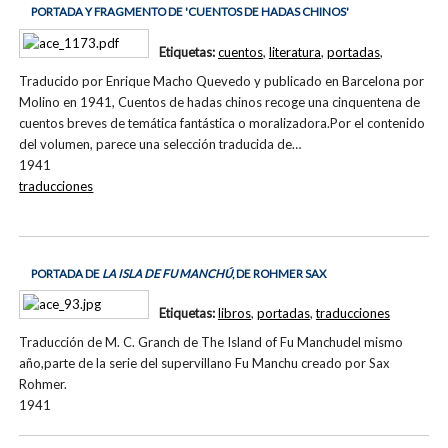
PORTADA Y FRAGMENTO DE 'CUENTOS DE HADAS CHINOS'
Etiquetas:
cuentos
,
literatura
,
portadas
,
Traducido por Enrique Macho Quevedo y publicado en Barcelona por
Molino en 1941, Cuentos de hadas chinos recoge una cinquentena de
cuentos breves de temática fantástica o moralizadora.Por el contenido
del volumen, parece una selección traducida de…
1941
traducciones
PORTADA DE
LA ISLA DE FU MANCHÚ
, DE ROHMER SAX
Etiquetas:
libros
,
portadas
,
traducciones
Traducción de M. C. Granch de The Island of Fu Manchudel mismo
año,parte de la serie del supervillano Fu Manchu creado por Sax
Rohmer.
1941