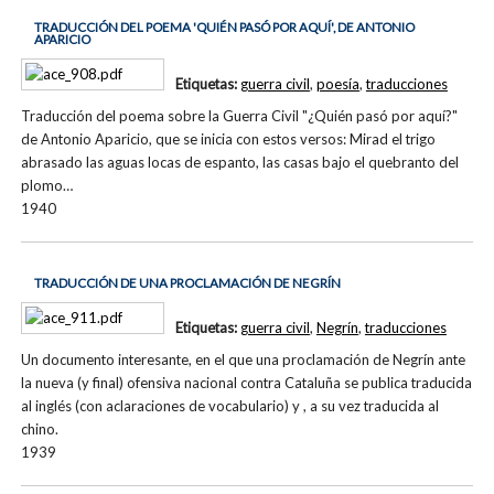
TRADUCCIÓN DEL POEMA 'QUIÉN PASÓ POR AQUÍ', DE ANTONIO
APARICIO
Etiquetas:
guerra civil
,
poesía
,
traducciones
Traducción del poema sobre la Guerra Civil "¿Quién pasó por aquí?"
de Antonio Aparicio, que se inicia con estos versos: Mirad el trigo
abrasado las aguas locas de espanto, las casas bajo el quebranto del
plomo…
1940
TRADUCCIÓN DE UNA PROCLAMACIÓN DE NEGRÍN
Etiquetas:
guerra civil
,
Negrín
,
traducciones
Un documento interesante, en el que una proclamación de Negrín ante
la nueva (y final) ofensiva nacional contra Cataluña se publica traducida
al inglés (con aclaraciones de vocabulario) y , a su vez traducida al
chino.
1939