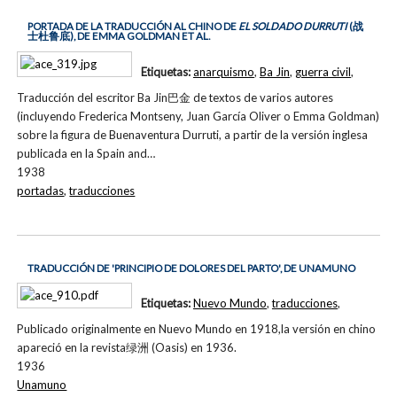
PORTADA DE LA TRADUCCIÓN AL CHINO DE
EL SOLDADO DURRUTI
(战
士杜鲁底), DE EMMA GOLDMAN ET AL.
Etiquetas:
anarquismo
,
Ba Jin
,
guerra civil
,
Traducción del escritor Ba Jin巴金 de textos de varios autores
(incluyendo Frederica Montseny, Juan García Oliver o Emma Goldman)
sobre la figura de Buenaventura Durruti, a partir de la versión inglesa
publicada en la Spain and…
1938
portadas
,
traducciones
TRADUCCIÓN DE 'PRINCIPIO DE DOLORES DEL PARTO', DE UNAMUNO
Etiquetas:
Nuevo Mundo
,
traducciones
,
Publicado originalmente en Nuevo Mundo en 1918,la versión en chino
apareció en la revista绿洲 (Oasis) en 1936.
1936
Unamuno