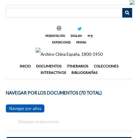
Saltar
al
contenido
principal
PRESENTACIÓN
ENGLISH
中文
EXPOSICIONES
PRENSA
INICIO
DOCUMENTOS
ITINERARIOS
COLECCIONES
INTERACTIVOS
BIBLIOGRAFÍAS
NAVEGAR POR LOS DOCUMENTOS (70 TOTAL)
Navegar por años
Etiquetas: traducciones