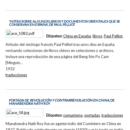
'NOTAS SOBRE ALGUNOS LIBROS Y DOCUMENTOS ORIENTALES QUE SE
CONSERVAN EN ESPAÑA', DE PAUL PELLIOT
Etiquetas:
China en España
,
libros
,
Paul Pelliot
,
Artículo del sinólogo francés Paul Pelliot tras unos días en España
revisando colecciones de libros chinos en colecciones y archivos.
Incluye una reproducción de una página del Beng Sim Po Cam
[Mingxin…
1932
traducciones
PORTADA DE
REVOLUCIÓN Y CONTRARREVOLUCIÓN EN CHINA
, DE
MANABENDRA NATH ROY
Etiquetas:
comunismo
,
portadas
,
traducciones
Manabendra Nath Roy fue un agente indio del Comintern en China en
1927. Publicado originalmente en alemán (1930) y más tarde en inglés