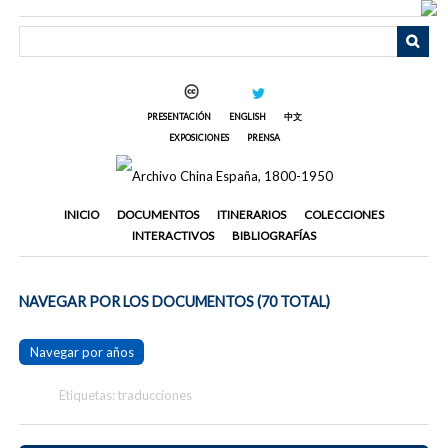
Saltar
al
contenido
principal
PRESENTACIÓN
ENGLISH
中文
EXPOSICIONES
PRENSA
INICIO
DOCUMENTOS
ITINERARIOS
COLECCIONES
INTERACTIVOS
BIBLIOGRAFÍAS
NAVEGAR POR LOS DOCUMENTOS (70 TOTAL)
Navegar por años
Etiquetas: traducciones