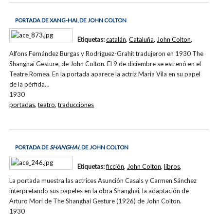
PORTADA DE XANG-HAI, DE JOHN COLTON
Etiquetas:
catalán
,
Cataluña
,
John Colton
,
Alfons Fernández Burgas y Rodríguez-Grahit tradujeron en 1930 The
Shanghai Gesture, de John Colton. El 9 de diciembre se estrenó en el
Teatre Romea. En la portada aparece la actriz Maria Vila en su papel
de la pérfida…
1930
portadas
,
teatro
,
traducciones
PORTADA DE
SHANGHAI
, DE JOHN COLTON
Etiquetas:
ficción
,
John Colton
,
libros
,
La portada muestra las actrices Asunción Casals y Carmen Sánchez
interpretando sus papeles en la obra Shanghai, la adaptación de
Arturo Mori de The Shanghai Gesture (1926) de John Colton.
1930