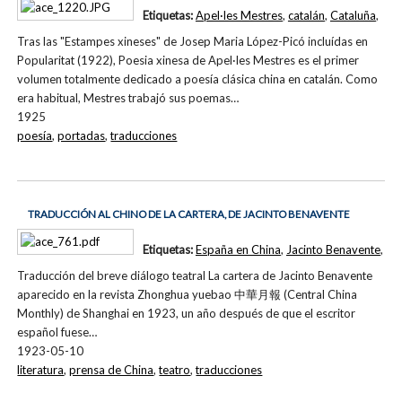
Etiquetas:
Apel·les Mestres
,
catalán
,
Cataluña
,
Tras las "Estampes xineses" de Josep Maria López-Picó incluídas en
Popularitat (1922), Poesia xinesa de Apel·les Mestres es el primer
volumen totalmente dedicado a poesía clásica china en catalán. Como
era habitual, Mestres trabajó sus poemas…
1925
poesía
,
portadas
,
traducciones
TRADUCCIÓN AL CHINO DE LA CARTERA, DE JACINTO BENAVENTE
Etiquetas:
España en China
,
Jacinto Benavente
,
Traducción del breve diálogo teatral La cartera de Jacinto Benavente
aparecido en la revista Zhonghua yuebao 中華月報 (Central China
Monthly) de Shanghai en 1923, un año después de que el escritor
español fuese…
1923-05-10
literatura
,
prensa de China
,
teatro
,
traducciones