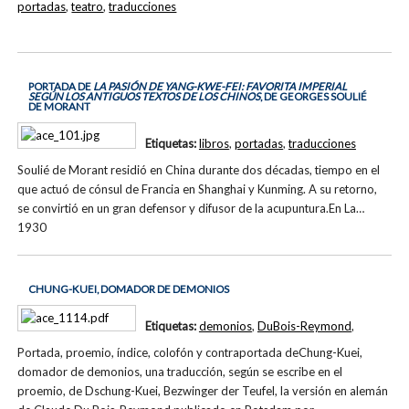
portadas
,
teatro
,
traducciones
PORTADA DE
LA PASIÓN DE YANG-KWE-FEI: FAVORITA IMPERIAL
SEGÚN LOS ANTIGUOS TEXTOS DE LOS CHINOS
, DE GEORGES SOULIÉ
DE MORANT
Etiquetas:
libros
,
portadas
,
traducciones
Soulié de Morant residió en China durante dos décadas, tiempo en el
que actuó de cónsul de Francia en Shanghai y Kunming. A su retorno,
se convirtió en un gran defensor y difusor de la acupuntura.En La…
1930
CHUNG-KUEI, DOMADOR DE DEMONIOS
Etiquetas:
demonios
,
DuBois-Reymond
,
Portada, proemio, índice, colofón y contraportada deChung-Kuei,
domador de demonios, una traducción, según se escribe en el
proemio, de Dschung-Kuei, Bezwinger der Teufel, la versión en alemán