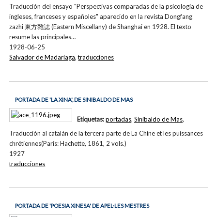
Traducción del ensayo "Perspectivas comparadas de la psicología de
ingleses, franceses y españoles" aparecido en la revista Dongfang
zazhi 東方雜誌 (Eastern Miscellany) de Shanghai en 1928. El texto
resume las principales…
1928-06-25
Salvador de Madariaga
,
traducciones
PORTADA DE 'LA XINA', DE SINIBALDO DE MAS
Etiquetas:
portadas
,
Sinibaldo de Mas
,
Traducción al catalán de la tercera parte de La Chine et les puissances
chrétiennes(París: Hachette, 1861, 2 vols.)
1927
traducciones
PORTADA DE 'POESIA XINESA' DE APEL·LES MESTRES