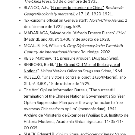
The China Press,
30 de diciembre de 1935.
BLANCO, A.E., "
El comercio exterior de China"
,
Revista de
Geografía colonial y mercantil,
v.17-18, 1920-1921.
"Ex-customs official on Geneva staff",
North-China Herald,
2
de diciembre de 1922, pag. 589.
MADARIAGA, Salvador de. "Alfredo Ernesto Blanco"
El Sol
(Madrid)
, año XII, nº. 3,438, 9 de agosto de 1928.
MCALLISTER, William B.
Drug Diplomacy in the Twentieth
Century. An international history.
Routledge, 2002.
REISS, Matthew, "11 pressure groups",
Drugtext
(
web
).
RENBORG, Bertil, "
The Grand Old Men of the League of
Notions
",
United Nations Office on Drugs and Crime
, 1964.
ROSELLÓ, "Una victoria contra el opio",
El Sol
(Madrid), año
XIII, nº. 3,801, 18 de octubre de 1929.
The Anti-Opium Information Bureau, "The successful
termination of the Chinese National Government's Six Year
Opium Suppression Plan paves the way for action to free
overseas Chinese from opium" (memorándum), 1941.
Archivo de Ministerio de Exteriores (Waijiao bu), Instituto de
Historia Moderna, Academia Sinica, signatura: 11-35-11-
00-005.
SLACK, Edward R.
Opium, State, and Society: China's Narco-