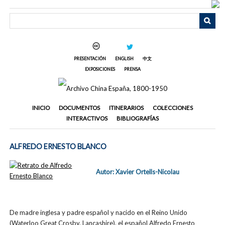
Saltar
al
contenido
principal
PRESENTACIÓN
ENGLISH
中文
EXPOSICIONES
PRENSA
INICIO
DOCUMENTOS
ITINERARIOS
COLECCIONES
INTERACTIVOS
BIBLIOGRAFÍAS
ALFREDO ERNESTO BLANCO
Autor: Xavier Ortells-Nicolau
De madre inglesa y padre español y nacido en el Reino Unido
(Waterloo Great Crosby, Lancashire), el español Alfredo Ernesto