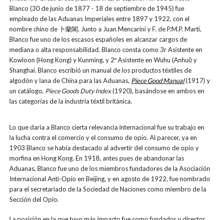
Blanco (30 de junio de 1877 - 18 de septiembre de 1945) fue
empleado de las Aduanas Imperiales entre 1897 y 1922, con el
nombre chino de
卜蘭閣. Junto a Juan Mencarini y F. de P.M.P. Martí,
Blanco fue uno de los escasos españoles en alcanzar cargos de
mediana o alta responsabilidad. Blanco consta como 3r Asistente en
Kowloon (Hong Kong) y Kunming, y 2º Asistente en Wuhu (Anhui) y
Shanghai. Blanco escribió un manual de los productos téxtiles de
algodón y lana de China para las Aduanas,
Piece Good Manual
(1917) y
un catálogo,
Piece Goods Duty Index
(1920), basándose en ambos en
las categorías de la industria téxtil británica.
Lo que daría a Blanco cierta relevancia internacional fue su trabajo en
la lucha contra el comercio y el consumo de opio. Al parecer, ya en
1903 Blanco se había destacado al advertir del consumo de opio y
morfina en Hong Kong. En 1918, antes pues de abandonar las
Aduanas, Blanco fue uno de los miembros fundadores de la Asociación
Internacional Anti-Opio en Beijing, y en agosto de 1922, fue nombrado
para el secretariado de la Sociedad de Naciones como miembro de la
Sección del Opio.
La posición en la que tuvo más impacto fue como fundador y director