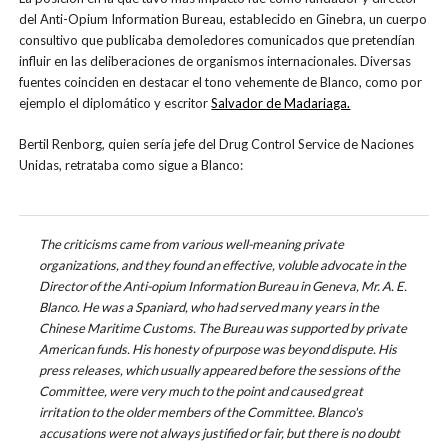
del Anti-Opium Information Bureau, establecido en Ginebra, un cuerpo
consultivo que publicaba demoledores comunicados que pretendían
influir en las deliberaciones de organismos internacionales. Diversas
fuentes coinciden en destacar el tono vehemente de Blanco, como por
ejemplo el diplomático y escritor
Salvador de Madariaga.
Bertil Renborg, quien sería jefe del
Drug Control Service de Naciones
Unidas, retrataba como sigue a Blanco:
The criticisms came from various well-meaning private
organizations, and they found an effective, voluble advocate in the
Director of the Anti-opium Information Bureau in Geneva, Mr. A. E.
Blanco. He was a Spaniard, who had served many years in the
Chinese Maritime Customs. The Bureau was supported by private
American funds. His honesty of purpose was beyond dispute. His
press releases, which usually appeared before the sessions of the
Committee, were very much to the point and caused great
irritation to the older members of the Committee. Blanco's
accusations were not always justified or fair, but there is no doubt