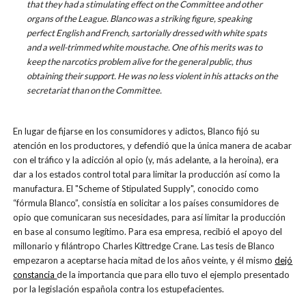
that they had a stimulating effect on the Committee and other
organs of the League. Blanco was a striking figure, speaking
perfect English and French, sartorially dressed with white spats
and a well-trimmed white moustache. One of his merits was to
keep the narcotics problem alive for the general public, thus
obtaining their support. He was no less violent in his attacks on the
secretariat than on the Committee.
En lugar de fijarse en los consumidores y adictos, Blanco fijó su
atención en los productores, y defendió que la única manera de acabar
con el tráfico y la adicción al opio (y, más adelante, a la heroina), era
dar a los estados control total para limitar la producción así como la
manufactura. El "Scheme of Stipulated Supply", conocido como
“fórmula Blanco”, consistía en solicitar a los países consumidores de
opio que comunicaran sus necesidades, para así limitar la producción
en base al consumo legítimo. Para esa empresa, recibió el apoyo del
millonario y filántropo Charles Kittredge Crane. Las tesis de Blanco
empezaron a aceptarse hacia mitad de los años veinte, y él mismo
dejó
constancia
de la importancia que para ello tuvo el ejemplo presentado
por la legislación española contra los estupefacientes.